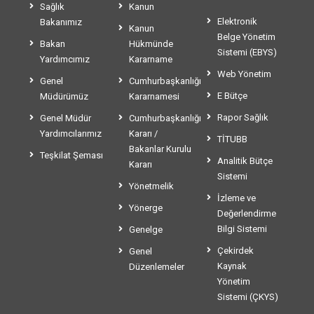
Sağlık
Kanun
Elektronik
Bakanımız
Kanun
Belge Yönetim
Bakan
Hükmünde
Sistemi (EBYS)
Yardımcımız
Kararname
Web Yönetim
Genel
Cumhurbaşkanlığı
E Bütçe
Müdürümüz
Kararnamesi
Rapor Sağlık
Genel Müdür
Cumhurbaşkanlığı
Yardımcılarımız
Kararı /
TİTUBB
Bakanlar Kurulu
Teşkilat Şeması
Analitik Bütçe
Kararı
Sistemi
Yönetmelik
İzleme ve
Yönerge
Değerlendirme
Bilgi Sistemi
Genelge
Çekirdek
Genel
Kaynak
Düzenlemeler
Yönetim
Sistemi (ÇKYS)