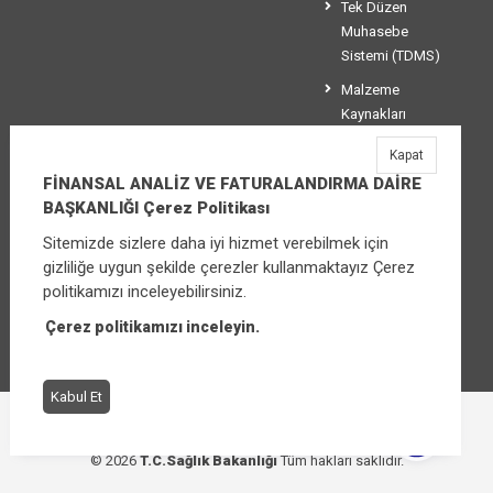
Tek Düzen
Muhasebe
Sistemi (TDMS)
Malzeme
Kaynakları
Yönetim
Kapat
Sistemi (MKYS)
FİNANSAL ANALİZ VE FATURALANDIRMA DAİRE
BAŞKANLIĞI Çerez Politikası
Sitemizde sizlere daha iyi hizmet verebilmek için
FİNANSAL ANALİZ VE FATURALANDIRMA
gizliliğe uygun şekilde çerezler kullanmaktayız Çerez
DAİRE BAŞKANLIĞI
politikamızı inceleyebilirsiniz.
Üniversiteler Mahallesi Şehit Mehmet Bayraktar
Caddesi No:3 Çankaya/Ankara
Çerez politikamızı inceleyin.
Santral:
+90 (312) 565 00 00 - 01
Kabul Et
Çerez Politikası
Bilgi Güvenliği İhlal Bildirimi
© 2026
T.C.Sağlık Bakanlığı
Tüm hakları saklıdır.