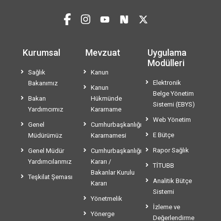
Kurumsal
Mevzuat
Uygulama
Modülleri
Sağlık
Kanun
Elektronik
Bakanımız
Kanun
Belge Yönetim
Bakan
Hükmünde
Sistemi (EBYS)
Yardımcımız
Kararname
Web Yönetim
Genel
Cumhurbaşkanlığı
E Bütçe
Müdürümüz
Kararnamesi
Rapor Sağlık
Genel Müdür
Cumhurbaşkanlığı
Yardımcılarımız
Kararı /
TİTUBB
Bakanlar Kurulu
Teşkilat Şeması
Analitik Bütçe
Kararı
Sistemi
Yönetmelik
İzleme ve
Yönerge
Değerlendirme