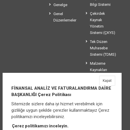
Bilgi Sistemi
Genelge
Çekirdek
Genel
Kaynak
Düzenlemeler
Yönetim
Sistemi (ÇKYS)
Tek Düzen
Muhasebe
Sistemi (TDMS)
Malzeme
Kaynakları
Yönetim
Kapat
Sistemi (MKYS)
FİNANSAL ANALİZ VE FATURALANDIRMA DAİRE
BAŞKANLIĞI Çerez Politikası
Sitemizde sizlere daha iyi hizmet verebilmek için
FİNANSAL ANALİZ VE FATURALANDIRMA
gizliliğe uygun şekilde çerezler kullanmaktayız Çerez
DAİRE BAŞKANLIĞI
politikamızı inceleyebilirsiniz.
Üniversiteler Mahallesi Şehit Mehmet Bayraktar
Caddesi No:3 Çankaya/Ankara
Çerez politikamızı inceleyin.