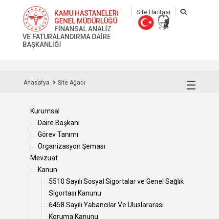
Site Haritası
KAMU HASTANELERİ
GENEL MÜDÜRLÜĞÜ
FİNANSAL ANALİZ
VE FATURALANDIRMA DAİRE
BAŞKANLIĞI
☰
Anasafya
Site Ağacı
Kurumsal
Daire Başkanı
Görev Tanımı
Organizasyon Şeması
Mevzuat
Kanun
5510 Sayılı Sosyal Sigortalar ve Genel Sağlık
Sigortası Kanunu
6458 Sayılı Yabancılar Ve Uluslararası
Koruma Kanunu