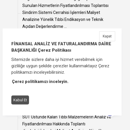
Sunulan Hizmetlerin Fiyatlandırılması Toplantısı
Sindirim Sistemi Cerrahisi İşlemleri Maliyet
Analizine Yönelik Tıbbi Endikasyon ve Teknik
Açıdan Değerlendirme ...
GSS kapsamı Dışı Yabancı Uyruklu Kişilerin Kronik
Kapat
Hastalıkları Toplantısı
FİNANSAL ANALİZ VE FATURALANDIRMA DAİRE
Gaziler İçin Her Türlü Ortez/Protez ve Diğer
BAŞKANLIĞI Çerez Politikası
İyileştirici Araç ve Gereçlerin Temini Hakkında
Sitemizde sizlere daha iyi hizmet verebilmek için
Toplantı
gizliliğe uygun şekilde çerezler kullanmaktayız Çerez
Sindirim Sistemi Cerrahisi İşlemleri Maliyet
politikamızı inceleyebilirsiniz.
Analizi Çalışması
Çerez politikamızı inceleyin.
Geçici Koruma Altında Alınan Kişilere Sunulan
Hizmetlere Ait Faturaların İncelenmesi
Sosyal Güvenlik Uygulamaları Toplantısı
Kabul Et
Whipple Operasyonu ve Endoskopik Submukozal
Diseksiyon işlemleri Maliyet Analizi Çalışması
SUT Üstünde Kalan Tıbbi Malzemelerin Analiz ve
Fiyatlandırılması Hakkında Toplantı