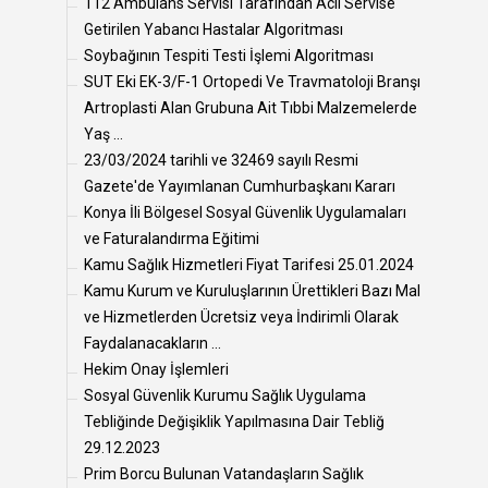
112 Ambulans Servisi Tarafından Acil Servise
Getirilen Yabancı Hastalar Algoritması
Soybağının Tespiti Testi İşlemi Algoritması
SUT Eki EK-3/F-1 Ortopedi Ve Travmatoloji Branşı
Artroplasti Alan Grubuna Ait Tıbbi Malzemelerde
Yaş ...
23/03/2024 tarihli ve 32469 sayılı Resmi
Gazete'de Yayımlanan Cumhurbaşkanı Kararı
Konya İli Bölgesel Sosyal Güvenlik Uygulamaları
ve Faturalandırma Eğitimi
Kamu Sağlık Hizmetleri Fiyat Tarifesi 25.01.2024
Kamu Kurum ve Kuruluşlarının Ürettikleri Bazı Mal
ve Hizmetlerden Ücretsiz veya İndirimli Olarak
Faydalanacakların ...
Hekim Onay İşlemleri
Sosyal Güvenlik Kurumu Sağlık Uygulama
Tebliğinde Değişiklik Yapılmasına Dair Tebliğ
29.12.2023
Prim Borcu Bulunan Vatandaşların Sağlık