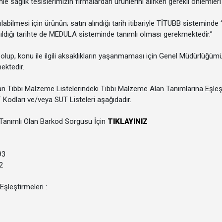
le sağlık tesislerimizin firmalardan ürünlerini alırken gerekli önlemle
abilmesi için ürünün; satın alındığı tarih itibariyle TİTUBB sisteminde 
ldığı tarihte de MEDULA sisteminde tanımlı olması gerekmektedir.”
lup, konu ile ilgili aksaklıkların yaşanmaması için Genel Müdürlüğüm
ektedir.
n Tıbbi Malzeme Listelerindeki Tıbbi Malzeme Alan Tanımlarına Eşleştir
Kodları ve/veya SUT Listeleri aşağıdadır.
anımlı Olan Barkod Sorgusu İçin
TIKLAYINIZ
93
2
şleştirmeleri :