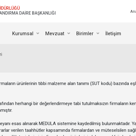
ÜDÜRLÜĞÜ
An
LANDIRMA DAİRE BAŞKANLIĞI
Kurumsal
Mevzuat
Birimler
İletişim
ri
rmaların ürünlerinin tıbbi malzeme alan tanımı (SUT kodu) bazında eşl
fından herhangi bir değerlendirmeye tabi tutulmaksızın firmaların kend
mıştır.
 beyanı esas alınarak MEDULA sistemine kaydedilmiş bulunmaktadır. Ya
rarlar verilen taahhütler kapsamında firmalardan ve müteselsilen sağl