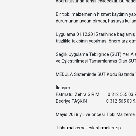
doğrultusunda tahsil edilecektir. Bu neden
Bir tıbbi malzemenin hizmet kaydının yapıl
durumunun uygun olması, hastaya kullanı
Uygulama 01.12.2015 tarihinde başlamış o
titizlikle takibinin yapılması önem arz etm
Sağlık Uygulama Tebliğinde (SUT) Yer Ala
ve Eşleştirilmesi Tamamlanmış Olan SUT 
MEDULA Sisteminde SUT Kodu Bazında T
İletişim :
Fatmatül Zehra SIRIM 0 312 565 03 
Bedriye TAŞKIN 0 312 565 03 9
Mayıs 2018 yılı ve öncesi Tıbbi Malzeme E
tibbi-malzeme-eslestirmeleri.zip