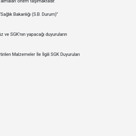
ri almaları önem taşımaktadır.
“Sağlık Bakanlığı (S.B. Durum)”
üz ve SGK’nın yapacağı duyuruların
ilen Malzemeler İle İlgili SGK Duyuruları