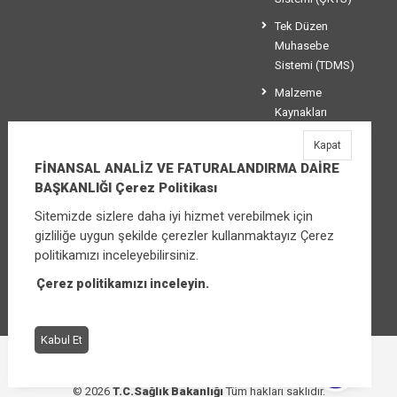
Tek Düzen
Muhasebe
Sistemi (TDMS)
Malzeme
Kaynakları
Yönetim
Kapat
Sistemi (MKYS)
FİNANSAL ANALİZ VE FATURALANDIRMA DAİRE
BAŞKANLIĞI Çerez Politikası
Sitemizde sizlere daha iyi hizmet verebilmek için
FİNANSAL ANALİZ VE FATURALANDIRMA
gizliliğe uygun şekilde çerezler kullanmaktayız Çerez
DAİRE BAŞKANLIĞI
politikamızı inceleyebilirsiniz.
Üniversiteler Mahallesi Şehit Mehmet Bayraktar
Caddesi No:3 Çankaya/Ankara
Çerez politikamızı inceleyin.
Santral:
+90 (312) 565 00 00 - 01
Kabul Et
Çerez Politikası
Bilgi Güvenliği İhlal Bildirimi
© 2026
T.C.Sağlık Bakanlığı
Tüm hakları saklıdır.