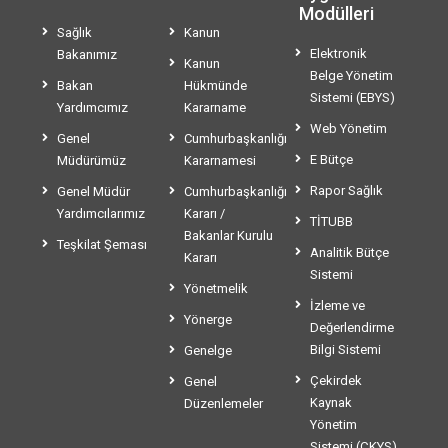
Modülleri
Sağlık
Kanun
Elektronik
Bakanımız
Kanun
Belge Yönetim
Bakan
Hükmünde
Sistemi (EBYS)
Yardımcımız
Kararname
Web Yönetim
Genel
Cumhurbaşkanlığı
E Bütçe
Müdürümüz
Kararnamesi
Rapor Sağlık
Genel Müdür
Cumhurbaşkanlığı
Yardımcılarımız
Kararı /
TİTUBB
Bakanlar Kurulu
Teşkilat Şeması
Analitik Bütçe
Kararı
Sistemi
Yönetmelik
İzleme ve
Yönerge
Değerlendirme
Bilgi Sistemi
Genelge
Çekirdek
Genel
Kaynak
Düzenlemeler
Yönetim
Sistemi (ÇKYS)