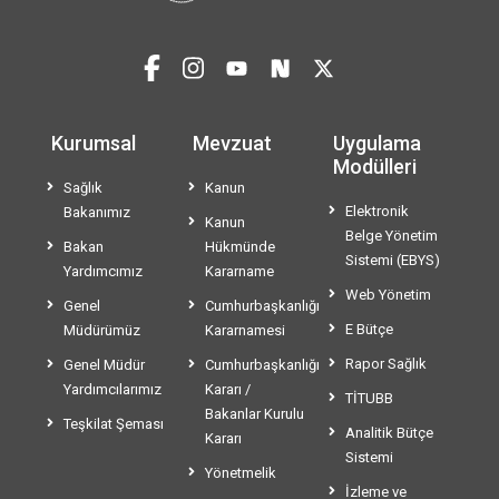
Kurumsal
Mevzuat
Uygulama
Modülleri
Sağlık
Kanun
Elektronik
Bakanımız
Kanun
Belge Yönetim
Bakan
Hükmünde
Sistemi (EBYS)
Yardımcımız
Kararname
Web Yönetim
Genel
Cumhurbaşkanlığı
E Bütçe
Müdürümüz
Kararnamesi
Rapor Sağlık
Genel Müdür
Cumhurbaşkanlığı
Yardımcılarımız
Kararı /
TİTUBB
Bakanlar Kurulu
Teşkilat Şeması
Analitik Bütçe
Kararı
Sistemi
Yönetmelik
İzleme ve