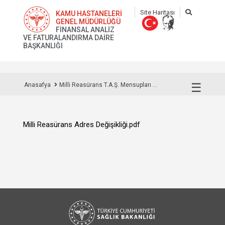
Site Haritası
KAMU HASTANELERİ
GENEL MÜDÜRLÜĞÜ
FİNANSAL ANALİZ
VE FATURALANDIRMA DAİRE
BAŞKANLIĞI
☰
Anasafya
Milli Reasürans T.A.Ş. Mensupları ...
Milli Reasürans Adres Değişikliği.pdf