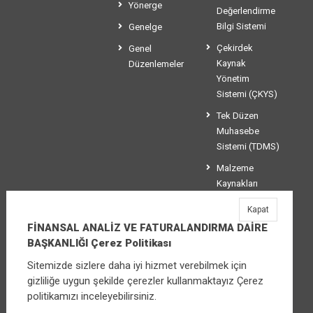
Yönerge
Değerlendirme
Bilgi Sistemi
Genelge
Çekirdek
Genel
Kaynak
Düzenlemeler
Yönetim
Sistemi (ÇKYS)
Tek Düzen
Muhasebe
Sistemi (TDMS)
Malzeme
Kaynakları
Yönetim
Kapat
Sistemi (MKYS)
FİNANSAL ANALİZ VE FATURALANDIRMA DAİRE
BAŞKANLIĞI Çerez Politikası
Sitemizde sizlere daha iyi hizmet verebilmek için
FİNANSAL ANALİZ VE FATURALANDIRMA
gizliliğe uygun şekilde çerezler kullanmaktayız Çerez
DAİRE BAŞKANLIĞI
politikamızı inceleyebilirsiniz.
Üniversiteler Mahallesi Şehit Mehmet Bayraktar