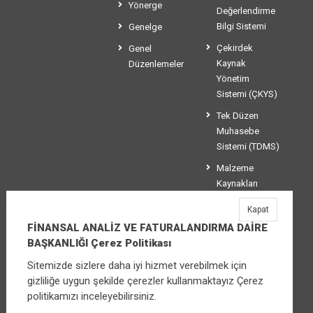
Yönerge
Değerlendirme
Bilgi Sistemi
Genelge
Çekirdek
Genel
Kaynak
Düzenlemeler
Yönetim
Sistemi (ÇKYS)
Tek Düzen
Muhasebe
Sistemi (TDMS)
Malzeme
Kaynakları
Yönetim
Kapat
Sistemi (MKYS)
FİNANSAL ANALİZ VE FATURALANDIRMA DAİRE
BAŞKANLIĞI Çerez Politikası
Sitemizde sizlere daha iyi hizmet verebilmek için
FİNANSAL ANALİZ VE FATURALANDIRMA
gizliliğe uygun şekilde çerezler kullanmaktayız Çerez
DAİRE BAŞKANLIĞI
politikamızı inceleyebilirsiniz.
Üniversiteler Mahallesi Şehit Mehmet Bayraktar