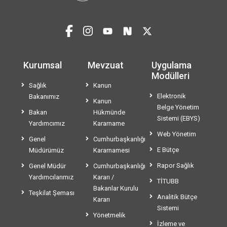
Kurumsal
Mevzuat
Uygulama
Modülleri
Sağlık
Kanun
Elektronik
Bakanımız
Kanun
Belge Yönetim
Bakan
Hükmünde
Sistemi (EBYS)
Yardımcımız
Kararname
Web Yönetim
Genel
Cumhurbaşkanlığı
E Bütçe
Müdürümüz
Kararnamesi
Rapor Sağlık
Genel Müdür
Cumhurbaşkanlığı
Yardımcılarımız
Kararı /
TİTUBB
Bakanlar Kurulu
Teşkilat Şeması
Analitik Bütçe
Kararı
Sistemi
Yönetmelik
İzleme ve