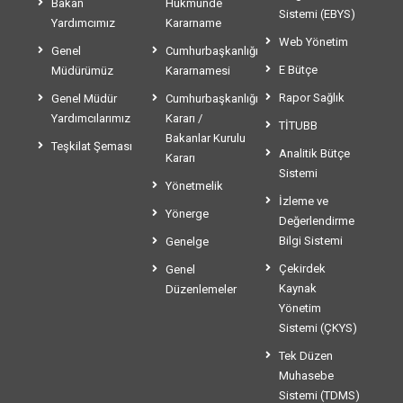
Bakan
Hükmünde
Sistemi (EBYS)
Yardımcımız
Kararname
Web Yönetim
Genel
Cumhurbaşkanlığı
E Bütçe
Müdürümüz
Kararnamesi
Rapor Sağlık
Genel Müdür
Cumhurbaşkanlığı
Yardımcılarımız
Kararı /
TİTUBB
Bakanlar Kurulu
Teşkilat Şeması
Analitik Bütçe
Kararı
Sistemi
Yönetmelik
İzleme ve
Yönerge
Değerlendirme
Bilgi Sistemi
Genelge
Çekirdek
Genel
Kaynak
Düzenlemeler
Yönetim
Sistemi (ÇKYS)
Tek Düzen
Muhasebe
Sistemi (TDMS)