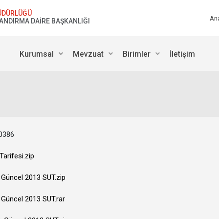
ÜDÜRLÜĞÜ
An
LANDIRMA DAİRE BAŞKANLIĞI
Kurumsal
Mevzuat
Birimler
İletişim
0386
arifesi.zip
ş Güncel 2013 SUT.zip
ş Güncel 2013 SUT.rar