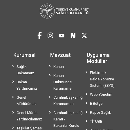
Kurumsal
Mevzuat
Uygulama
Modülleri
Sağlık
Kanun
Elektronik
Bakanımız
Kanun
Belge Yönetim
Bakan
Hükmünde
Sistemi (EBYS)
Yardımcımız
Kararname
Web Yönetim
Genel
Cumhurbaşkanlığı
E Bütçe
Müdürümüz
Kararnamesi
Rapor Sağlık
Genel Müdür
Cumhurbaşkanlığı
Yardımcılarımız
Kararı /
TİTUBB
Bakanlar Kurulu
Teşkilat Şeması